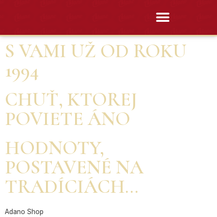
S VAMI UŽ OD ROKU
1994
CHUŤ, KTOREJ
POVIETE ÁNO
HODNOTY,
POSTAVENÉ NA
TRADÍCIÁCH...
Adano Shop