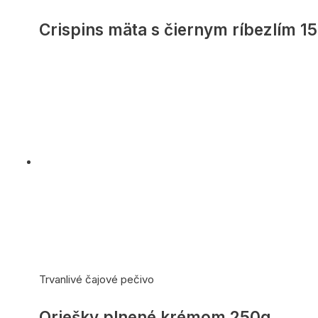
Crispins mäta s čiernym ríbezlím 1
Trvanlivé čajové pečivo
Oriešky plnené krémom 250g