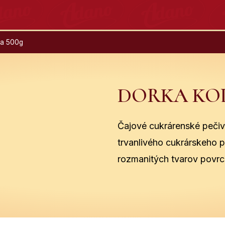
va 500g
DORKA KOL
Čajové cukrárenské peči
trvanlivého cukrárskeho p
rozmanitých tvarov povr