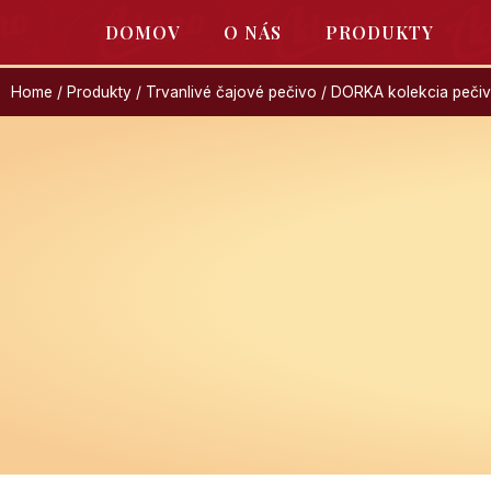
DOMOV
O NÁS
PRODUKTY
Home
/
Produkty
/
Trvanlivé čajové pečivo
/ DORKA kolekcia peči